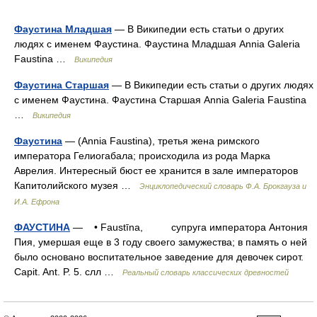
Фаустина Младшая
— В Википедии есть статьи о других
людях с именем Фаустина. Фаустина Младшая Annia Galeria
Faustina …
Википедия
Фаустина Старшая
— В Википедии есть статьи о других людях
с именем Фаустина. Фаустина Старшая Annia Galeria Faustina
…
Википедия
Фаустина
— (Annia Faustina), третья жена римского
императора Гелиогабала; происходила из рода Марка
Аврелия. Интересный бюст ее хранится в зале императоров
Капитолийского музея …
Энциклопедический словарь Ф.А. Брокгауза и
И.А. Ефрона
ФАУСТИНА
— • Faustīna, супруга императора Антония
Пия, умершая еще в 3 году своего замужества; в память о ней
было основано воспитательное заведение для девочек сирот.
Capit. Ant. P. 5. слл …
Реальный словарь классических древностей