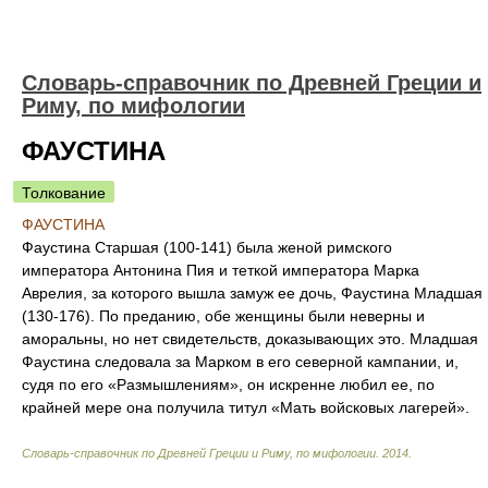
Cловарь-справочник по Древней Греции и
Риму, по мифологии
ФАУСТИНА
Толкование
ФАУСТИНА
Фаустина Старшая (100-141) была женой римского
императора Антонина Пия и теткой императора Марка
Аврелия, за которого вышла замуж ее дочь, Фаустина Младшая
(130-176). По преданию, обе женщины были неверны и
аморальны, но нет свидетельств, доказывающих это. Младшая
Фаустина следовала за Марком в его северной кампании, и,
судя по его «Размышлениям», он искренне любил ее, по
крайней мере она получила титул «Мать войсковых лагерей».
Cловарь-справочник по Древней Греции и Риму, по мифологии
.
2014
.