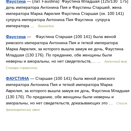
Фаустина
— (лат. Faustina): Фаустина Младшая (125/130 175)
дочь императора Антонина Пия и Фаустины Старшей, жена
императора Марка Аврелия Фаустина Старшая (ок. 100 141)
супруга императора Антонина Пия Фаустина супруга
императора …
Википедия
Фаустина
— Фаустина Старшая (100 141) была женой
римского императора Антонина Пия и теткой императора
Марка Аврелия, за которого вышла замуж ее дочь, Фаустина
Младшая (130 176). По преданию, обе женщины были
неверны и аморальны, но нет свидетельств,… …
Античный мир.
Словарь-справочник.
ФАУСТИНА
— Старшая (100 141) была женой римского
императора Антонина Пия и теткой императора Марка
Аврелия, за которого вышла замуж ее дочь, Фаустина Младшая
(130 176). По преданию, обе женщины были неверны и
аморальны, но нет свидетельств, доказывающих это …
Список
древнегреческих имен