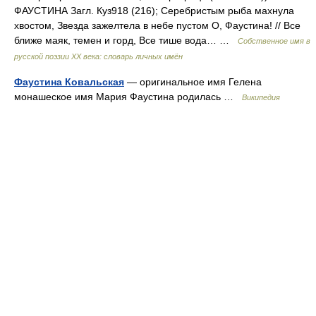
ФАУСТИНА Загл. Куз918 (216); Серебристым рыба махнула
хвостом, Звезда зажелтела в небе пустом О, Фаустина! // Все
ближе маяк, темен и горд, Все тише вода… …
Собственное имя в
русской поэзии XX века: словарь личных имён
Фаустина Ковальская
— оригинальное имя Гелена
монашеское имя Мария Фаустина родилась …
Википедия